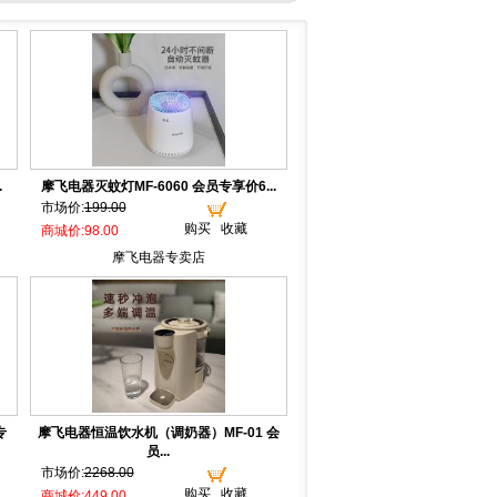
.
摩飞电器灭蚊灯MF-6060 会员专享价6...
市场价:
199.00
购买
收藏
商城价:98.00
摩飞电器专卖店
专
摩飞电器恒温饮水机（调奶器）MF-01 会
员...
市场价:
2268.00
购买
收藏
商城价:449.00